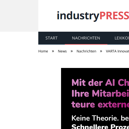
START
NACHRICHTEN
LEXIKO
industry
PRESS
»
»
»
Home
News
Nachrichten
VARTA Innovat