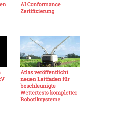
ten
AI Conformance
Zertifizierung
n
Atlas veröffentlicht
tV
neuen Leitfaden für
beschleunigte
Wettertests kompletter
Robotiksysteme