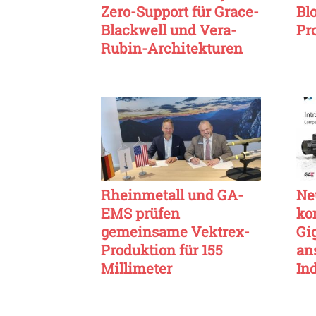
Zero-Support für Grace-
Bl
Blackwell und Vera-
Pr
Rubin-Architekturen
Rheinmetall und GA-
Ne
EMS prüfen
ko
gemeinsame Vektrex-
Gi
Produktion für 155
an
Millimeter
In