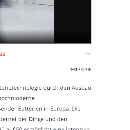
az
0
NACHRICHTEN
tterietechnologie durch den Ausbau
e hochmoderne
ender Batterien in Europa. Die
nternet der Dinge und den
0 auf 50 ermöglicht eine intensive