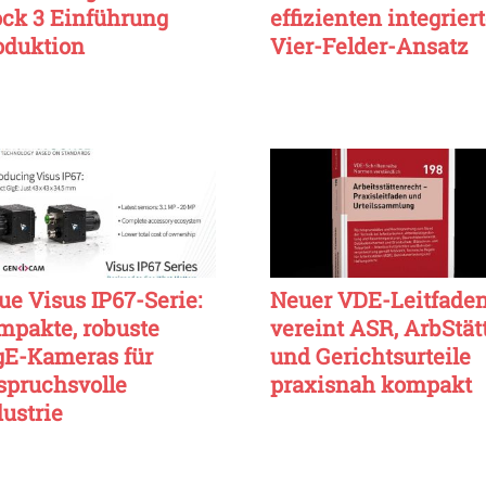
ock 3 Einführung
effizienten integrier
oduktion
Vier-Felder-Ansatz
ue Visus IP67-Serie:
Neuer VDE-Leitfade
mpakte, robuste
vereint ASR, ArbStät
gE-Kameras für
und Gerichtsurteile
spruchsvolle
praxisnah kompakt
dustrie