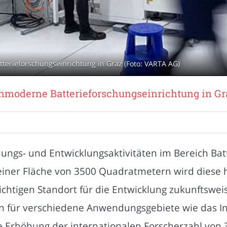
terieforschungseinrichtung in Graz (Foto: VARTA AG)
hmoderne Batterieforschungseinrichtung in Gr
hungs- und Entwicklungsaktivitäten im Bereich Ba
t einer Fläche von 3500 Quadratmetern wird dies
chtigen Standort für die Entwicklung zukunftsweis
en für verschiedene Anwendungsgebiete wie das I
 Erhöhung der internationalen Forscherzahl von 3