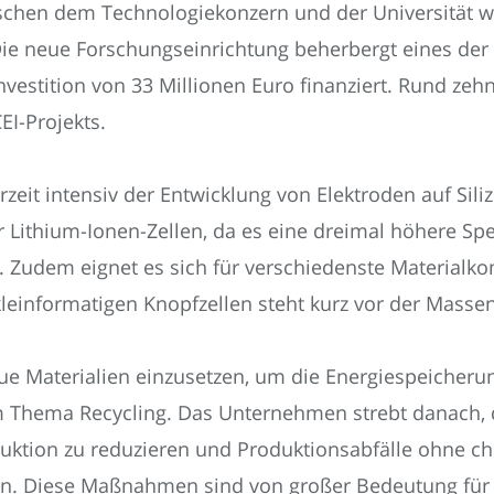
hen dem Technologiekonzern und der Universität wird
Die neue Forschungseinrichtung beherbergt eines der 
estition von 33 Millionen Euro finanziert. Rund zehn 
I-Projekts.
eit intensiv der Entwicklung von Elektroden auf Silizi
 Lithium-Ionen-Zellen, da es eine dreimal höhere Spe
. Zudem eignet es sich für verschiedenste Materialk
 kleinformatigen Knopfzellen steht kurz vor der Masse
ue Materialien einzusetzen, um die Energiespeicherun
m Thema Recycling. Das Unternehmen strebt danach, 
duktion zu reduzieren und Produktionsabfälle ohne c
en. Diese Maßnahmen sind von großer Bedeutung für 