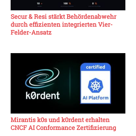
Secur & Resi stärkt Behördenabwehr
durch effizienten integrierten Vier-
Felder-Ansatz
Mirantis k0s und k0rdent erhalten
CNCF AI Conformance Zertifizierung