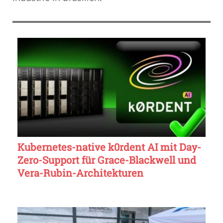
Kubernetes-native k0rdent AI mit Day-
Zero-Support für Grace-Blackwell und
Vera-Rubin-Architekturen