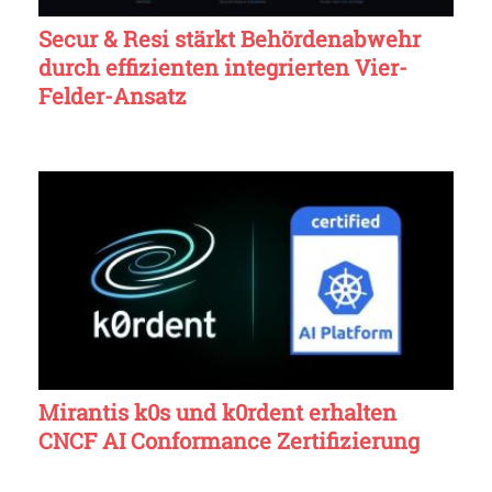
Secur & Resi stärkt Behördenabwehr
durch effizienten integrierten Vier-
Felder-Ansatz
Mirantis k0s und k0rdent erhalten
CNCF AI Conformance Zertifizierung