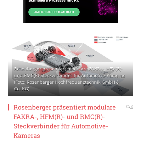
Rosenberger präsentiert modulare FAKRA-, HFM(R)-
und RMC(R)-Steckverbinder für Automotive-Kameras
(Foto: Rosenberger Hochfrequenztechnik GmbH &
Co. KG)
Rosenberger präsentiert modulare
0
FAKRA-, HFM(R)- und RMC(R)-
Steckverbinder für Automotive-
Kameras