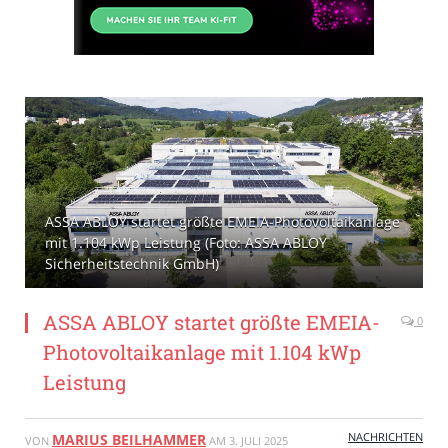
ASSA ABLOY startet größte EMEIA-Photovoltaikanlage
mit 1.104 kWp Leistung (Foto: ASSA ABLOY
Sicherheitstechnik GmbH)
ASSA ABLOY startet größte EMEIA-
0
Photovoltaikanlage mit 1.104 kWp
Leistung
NACHRICHTEN
MARIUS BEILHAMMER
VON
AM
3. JULI 2025