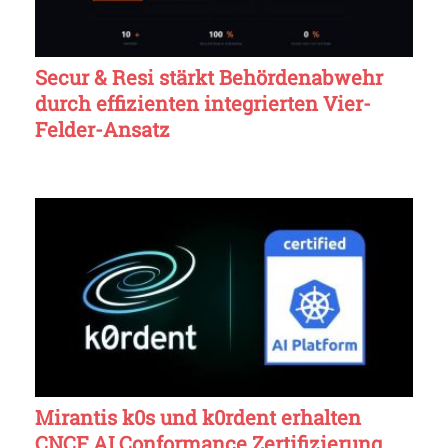
Secur & Resi stärkt Behördenabwehr
durch effizienten integrierten Vier-
Felder-Ansatz
Mirantis k0s und k0rdent erhalten
CNCF AI Conformance Zertifizierung