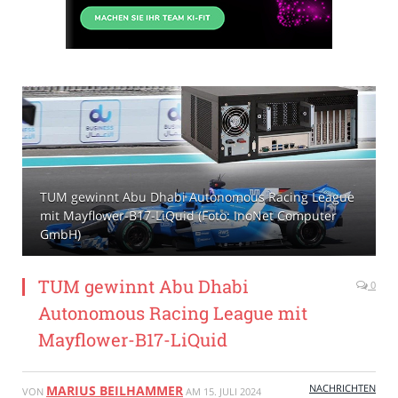
TUM gewinnt Abu Dhabi Autonomous Racing League
mit Mayflower-B17-LiQuid (Foto: InoNet Computer
GmbH)
TUM gewinnt Abu Dhabi
0
Autonomous Racing League mit
Mayflower-B17-LiQuid
NACHRICHTEN
MARIUS BEILHAMMER
VON
AM
15. JULI 2024