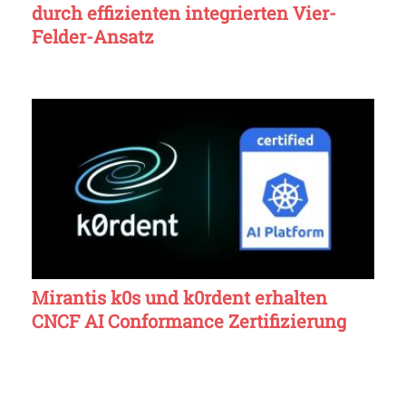
durch effizienten integrierten Vier-
Felder-Ansatz
Mirantis k0s und k0rdent erhalten
CNCF AI Conformance Zertifizierung