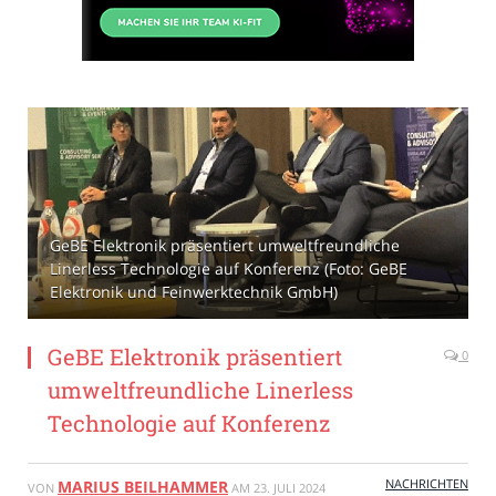
GeBE Elektronik präsentiert umweltfreundliche
Linerless Technologie auf Konferenz (Foto: GeBE
Elektronik und Feinwerktechnik GmbH)
GeBE Elektronik präsentiert
0
umweltfreundliche Linerless
Technologie auf Konferenz
NACHRICHTEN
MARIUS BEILHAMMER
VON
AM
23. JULI 2024