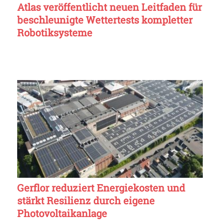
Atlas veröffentlicht neuen Leitfaden für
beschleunigte Wettertests kompletter
Robotiksysteme
Gerflor reduziert Energiekosten und
stärkt Resilienz durch eigene
Photovoltaikanlage