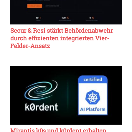
Secur & Resi stärkt Behördenabwehr
durch effizienten integrierten Vier-
Felder-Ansatz
Mirantis k0s und k0rdent erhalten