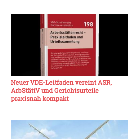
Neuer VDE-Leitfaden vereint ASR,
ArbStättV und Gerichtsurteile
praxisnah kompakt