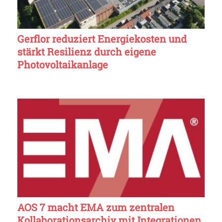
Gerflor reduziert Energiekosten und
stärkt Resilienz durch eigene
Photovoltaikanlage
AOS 7 macht EMA zum zentralen
Kollaborationsarchiv mit Integrationen