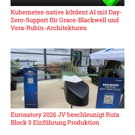
Kubernetes-native k0rdent AI mit Day-
Zero-Support für Grace-Blackwell und
Vera-Rubin-Architekturen
Eurosatory 2026 JV beschleunigt Ruta
Block 3 Einführung Produktion