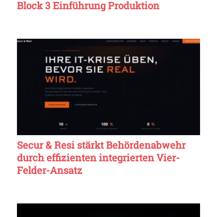
Block 3 Einführung Produktion
Secur & Resi stärkt Behördenabwehr
durch effizienten integrierten Vier-
Felder-Ansatz