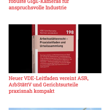
robuste GigE-Kameras für
anspruchsvolle Industrie
Neuer VDE-Leitfaden vereint ASR,
ArbStättV und Gerichtsurteile
praxisnah kompakt