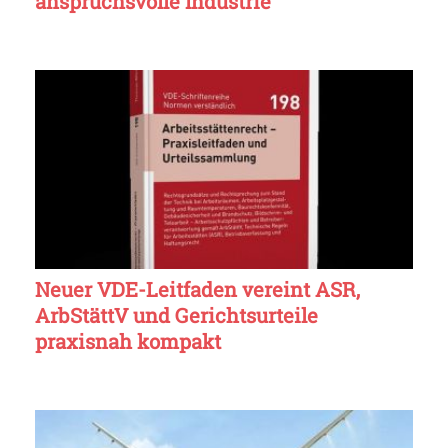
anspruchsvolle Industrie
Neuer VDE-Leitfaden vereint ASR,
ArbStättV und Gerichtsurteile
praxisnah kompakt