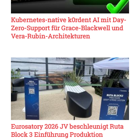
Kubernetes-native k0rdent AI mit Day-
Zero-Support für Grace-Blackwell und
Vera-Rubin-Architekturen
Eurosatory 2026 JV beschleunigt Ruta
Block 3 Einführung Produktion