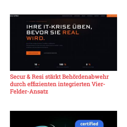
Secur & Resi stärkt Behördenabwehr
durch effizienten integrierten Vier-
Felder-Ansatz