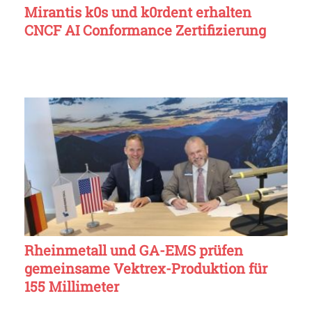
Mirantis k0s und k0rdent erhalten
CNCF AI Conformance Zertifizierung
Rheinmetall und GA-EMS prüfen
gemeinsame Vektrex-Produktion für
155 Millimeter