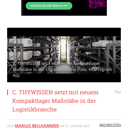
C. THYWISSEN setzt mit neuem Kompaktlager
Maßstäbe in der Logistikbranche (Foto: KBU Logistik
AG)
C. THYWISSEN setzt mit neuem
0
Kompaktlager Maßstäbe in der
Logistikbranche
NACHRICHTEN
MARIUS BEILHAMMER
VON
AM
31. JANUAR 2025