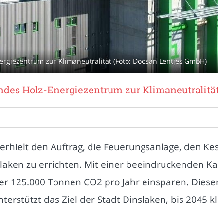
rgiezentrum zur Klimaneutralität (Foto: Doosan Lentjes GmbH)
des Holz-Energiezentrum zur Klimaneutralitä
hielt den Auftrag, die Feuerungsanlage, den Kes
laken zu errichten. Mit einer beeindruckenden Kap
er 125.000 Tonnen CO2 pro Jahr einsparen. Diese
terstützt das Ziel der Stadt Dinslaken, bis 2045 k