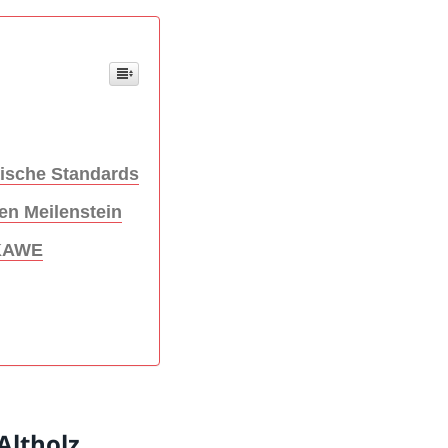
äische Standards
en Meilenstein
BKAWE
Altholz