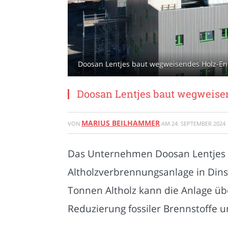
Doosan Lentjes baut wegweisendes Holz-Ene
Doosan Lentjes baut wegweisen
MARIUS BEILHAMMER
VON
AM
24. SEPTEMBER 2024
Das Unternehmen Doosan Lentjes er
Altholzverbrennungsanlage in Dins
Tonnen Altholz kann die Anlage üb
Reduzierung fossiler Brennstoffe un