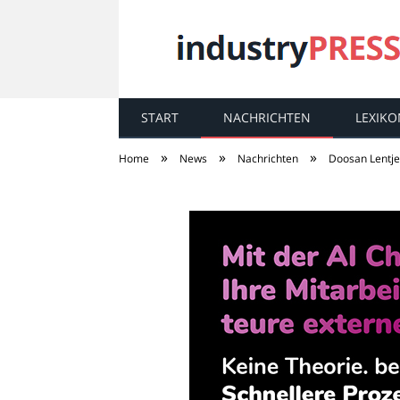
START
NACHRICHTEN
LEXIKO
industry
PRESS
»
»
»
Home
News
Nachrichten
Doosan Lentje