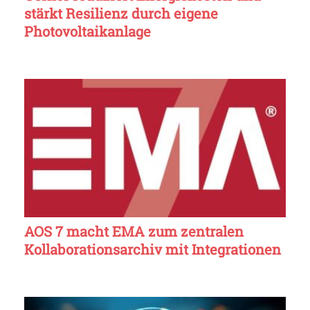
stärkt Resilienz durch eigene
Photovoltaikanlage
AOS 7 macht EMA zum zentralen
Kollaborationsarchiv mit Integrationen