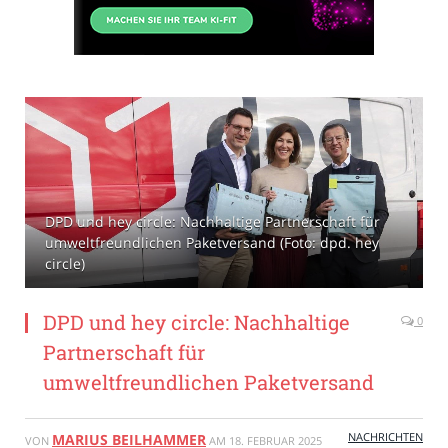
DPD und hey circle: Nachhaltige Partnerschaft für
umweltfreundlichen Paketversand (Foto: dpd. hey
circle)
DPD und hey circle: Nachhaltige
0
Partnerschaft für
umweltfreundlichen Paketversand
NACHRICHTEN
MARIUS BEILHAMMER
VON
AM
18. FEBRUAR 2025