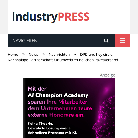
NAVIGIEREN
industry
PRESS
»
»
»
Home
News
Nachrichten
DPD und hey circle:
Nachhaltige Partnerschaft für umweltfreundlichen Paketversand