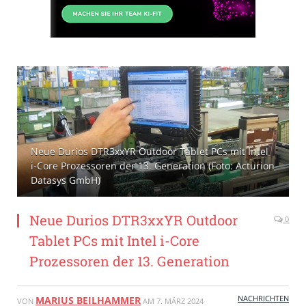
Neue Durios DTR3xxYR Outdoor Tablet PCs mit Intel
i-Core Prozessoren der 13. Generation (Foto: Acturion
Datasys GmbH)
Neue Durios DTR3xxYR Outdoor
0
Tablet PCs mit Intel i-Core
Prozessoren der 13. Generation
NACHRICHTEN
MARIUS BEILHAMMER
VON
AM
7. MÄRZ 2024