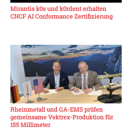
Mirantis k0s und k0rdent erhalten
CNCF AI Conformance Zertifizierung
Rheinmetall und GA-EMS prüfen
gemeinsame Vektrex-Produktion für
155 Millimeter