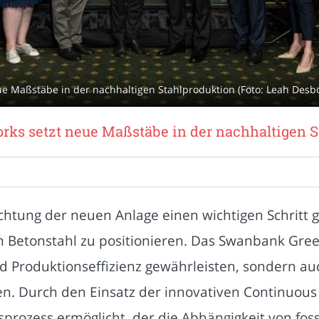
ue Maßstäbe in der nachhaltigen Stahlproduktion (Foto: Leah Desb
orks setzt neue Maßstäbe in der nachhaltigen 
ichtung der neuen Anlage einen wichtigen Schritt 
Betonstahl zu positionieren. Das Swanbank Green 
d Produktionseffizienz gewährleisten, sondern au
n. Durch den Einsatz der innovativen Continuous 
gsprozess ermöglicht, der die Abhängigkeit von fos