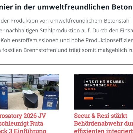
nier in der umweltfreundlichen Beto
 in der Produktion von umweltfreundlichem Betonstah
der nachhaltigen Stahlproduktion auf. Durch den Einsa
 Kohlenstoffemissionen und hohe Produktionseffizien
 fossilen Brennstoffen und trägt somit maßgeblich z
rosatory 2026 JV
Secur & Resi stärkt
schleunigt Ruta
Behördenabwehr du
ock 3 Einführung
effizienten integrier