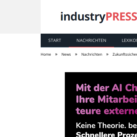
START
NACHRICHTEN
LEXIKO
industry
PRESS
»
»
»
Home
News
Nachrichten
Zukunftssiche