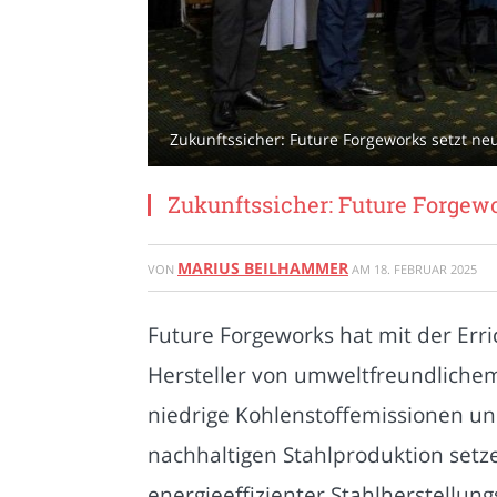
Zukunftssicher: Future Forgeworks setzt ne
Zukunftssicher: Future Forgew
MARIUS BEILHAMMER
VON
AM
18. FEBRUAR 2025
Future Forgeworks hat mit der Err
Hersteller von umweltfreundlichem 
niedrige Kohlenstoffemissionen un
nachhaltigen Stahlproduktion setze
energieeffizienter Stahlherstellun