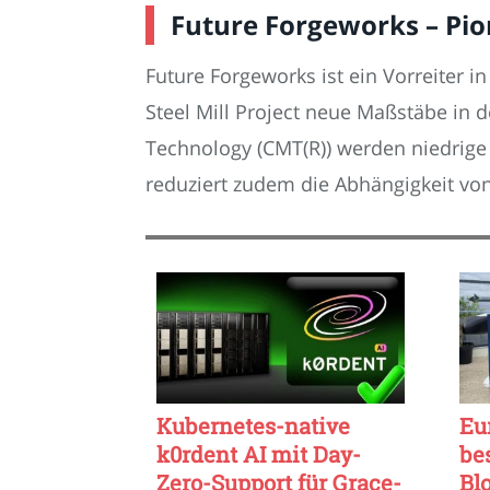
Future Forgeworks – Pio
Future Forgeworks ist ein Vorreiter
Steel Mill Project neue Maßstäbe in 
Technology (CMT(R)) werden niedrige
reduziert zudem die Abhängigkeit von
Kubernetes-native
Eu
k0rdent AI mit Day-
be
Zero-Support für Grace-
Bl