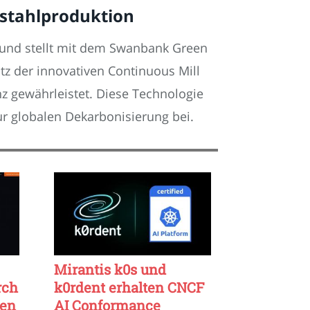
nstahlproduktion
l und stellt mit dem Swanbank Green
tz der innovativen Continuous Mill
z gewährleistet. Diese Technologie
ur globalen Dekarbonisierung bei.
Mirantis k0s und
rch
k0rdent erhalten CNCF
ten
AI Conformance