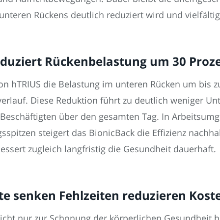
nteren Rückens deutlich reduziert wird und vielfältig
reduziert Rückenbelastung um 30 Pro
on hTRIUS die Belastung im unteren Rücken um bis zu
verlauf. Diese Reduktion führt zu deutlich weniger U
 Beschäftigten über den gesamten Tag. In Arbeitsum
itzen steigert das BionicBack die Effizienz nachhal
essert zugleich langfristig die Gesundheit dauerhaft.
e senken Fehlzeiten reduzieren Koste
cht nur zur Schonung der körperlichen Gesundheit b