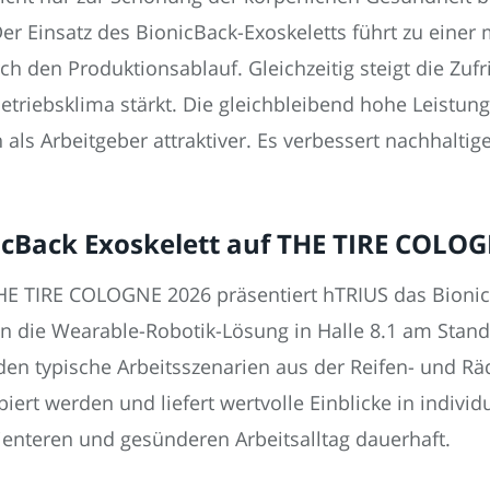
. Der Einsatz des BionicBack-Exoskeletts führt zu eine
h den Produktionsablauf. Gleichzeitig steigt die Zufr
triebsklima stärkt. Die gleichbleibend hohe Leistungs
als Arbeitgeber attraktiver. Es verbessert nachhaltig
icBack Exoskelett auf THE TIRE COLO
HE TIRE COLOGNE 2026 präsentiert hTRIUS das BionicB
en die Wearable-Robotik-Lösung in Halle 8.1 am Stand
en typische Arbeitsszenarien aus der Reifen- und Rä
biert werden und liefert wertvolle Einblicke in indivi
zienteren und gesünderen Arbeitsalltag dauerhaft.