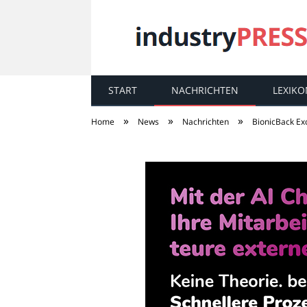
START
NACHRICHTEN
LEXIKO
industry
PRESS
»
»
»
Home
News
Nachrichten
BionicBack Ex