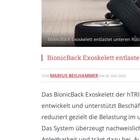
BionicBack Exoskelett entlastet unteren Rü
BionicBack Exoskelett entlast
MARIUS BEILHAMMER
VON
AM
26. MAI 2026
Das BionicBack Exoskelett der hTR
entwickelt und unterstützt Beschä
reduziert gezielt die Belastung i
Das System überzeugt nachweislich 
Anlegbarkeit und trägt dazu bei, Au