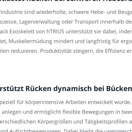
erindustrie sind wiederholte, schwere Hebe- und Be
ozesse, Lagerverwaltung oder Transport innerhalb de
ack Exoskelett von hTRIUS unterstützt sie dabei, inde
et, Muskelermüdung mindert und langfristig für erg
ten reduzieren. Produktivität steigern, die Effizienz 
terstützt Rücken dynamisch bei Bücke
peziell für körperintensive Arbeiten entwickelt wurde
 anlegen und ermöglicht flexible Bewegungen in bee
rschiedlichen Körpergrößen und Tätigkeitsprofilen an
- und Aufrichtbewegungen. Dabei bleibt die uneingesc