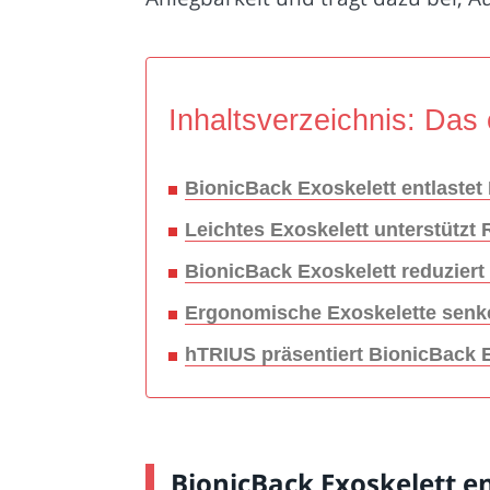
Inhaltsverzeichnis: Das 
BionicBack Exoskelett entlastet
Leichtes Exoskelett unterstütz
BionicBack Exoskelett reduzie
Ergonomische Exoskelette senken
hTRIUS präsentiert BionicBack
BionicBack Exoskelett e