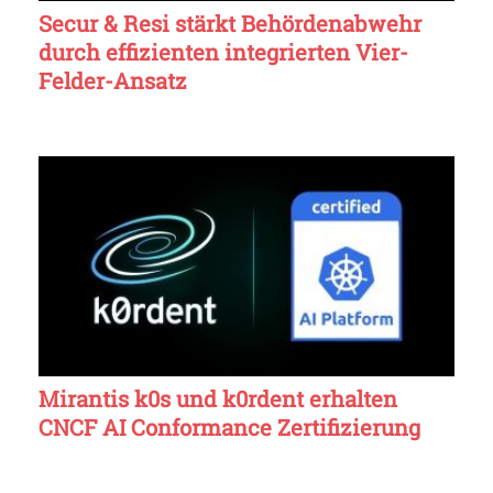
Secur & Resi stärkt Behördenabwehr
durch effizienten integrierten Vier-
Felder-Ansatz
Mirantis k0s und k0rdent erhalten
CNCF AI Conformance Zertifizierung