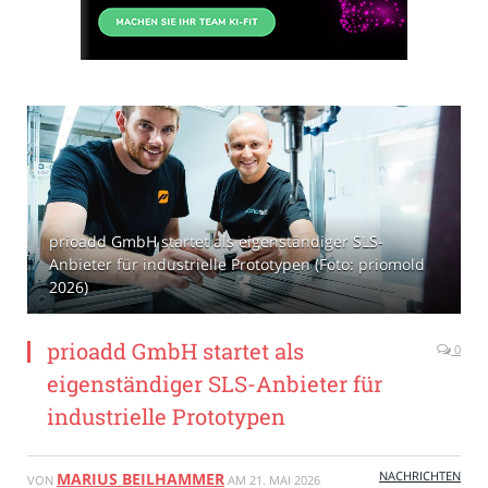
prioadd GmbH startet als eigenständiger SLS-
Anbieter für industrielle Prototypen (Foto: priomold
2026)
prioadd GmbH startet als
0
eigenständiger SLS-Anbieter für
industrielle Prototypen
NACHRICHTEN
MARIUS BEILHAMMER
VON
AM
21. MAI 2026