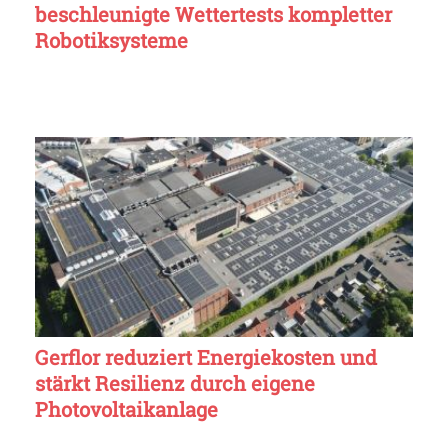
beschleunigte Wettertests kompletter
Robotiksysteme
Gerflor reduziert Energiekosten und
stärkt Resilienz durch eigene
Photovoltaikanlage