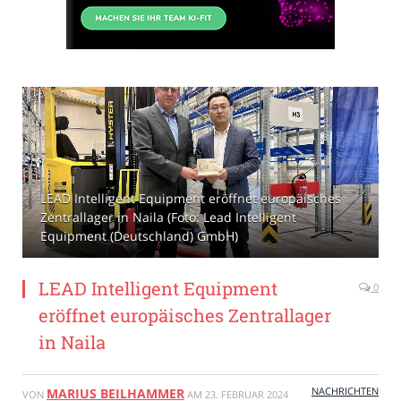
LEAD Intelligent Equipment eröffnet europäisches
Zentrallager in Naila (Foto: Lead Intelligent
Equipment (Deutschland) GmbH)
LEAD Intelligent Equipment
0
eröffnet europäisches Zentrallager
in Naila
NACHRICHTEN
MARIUS BEILHAMMER
VON
AM
23. FEBRUAR 2024