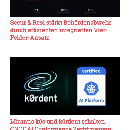
Secur & Resi stärkt Behördenabwehr
durch effizienten integrierten Vier-
Felder-Ansatz
Mirantis k0s und k0rdent erhalten
CNCF AI Conformance Zertifizierung