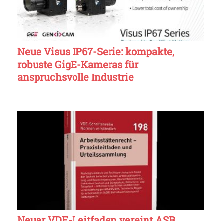
Neue Visus IP67-Serie: kompakte,
robuste GigE-Kameras für
anspruchsvolle Industrie
Neuer VDE-Leitfaden vereint ASR,