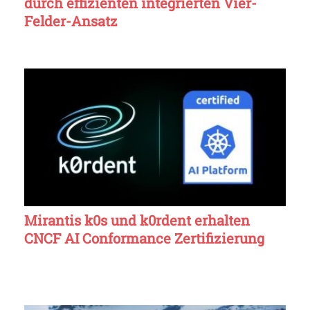
durch effizienten integrierten Vier-
Felder-Ansatz
Mirantis k0s und k0rdent erhalten
CNCF AI Conformance Zertifizierung