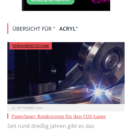
ÜBERSICHT FÜR "
ACRYL
"
VERFAHRENSTECHNIK
25. SEPTEMBER 2014
Faserlaser: Konkurrenz für den CO2-Laser
Seit rund dreißig Jahren gibt es das