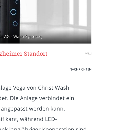
st AG - Wash Systems)
zheimer Standort
0
NACHRICHTEN
nlage Vega von Christ Wash
et. Die Anlage verbindet ein
l angepasst werden kann.
fikant, während LED-
nk langjähriger Kooperation sind