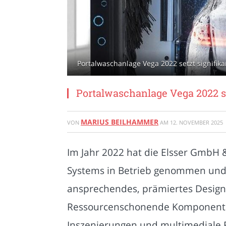
Portalwaschanlage Vega 2022 setzt signifik
Portalwaschanlage Vega 2022 s
MARIUS BEILHAMMER
VON
AM
12. NOVEMBER 2025
Im Jahr 2022 hat die Elsser GmbH 
Systems in Betrieb genommen und d
ansprechendes, prämiertes Design 
Ressourcenschonende Komponenten
Inszenierungen und multimediale 