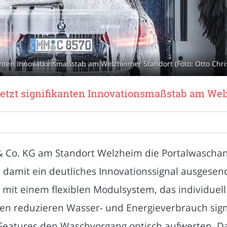
anten Innovationsmaßstab am Welzheimer Standort (Foto: Otto Chri
etzt signifikanten Innovationsmaßstab am Wel
& Co. KG am Standort Welzheim die Portalwascha
amit ein deutliches Innovationssignal ausgesend
mit einem flexiblen Modulsystem, das individuel
 reduzieren Wasser- und Energieverbrauch signi
Features den Waschvorgang optisch aufwerten. Da