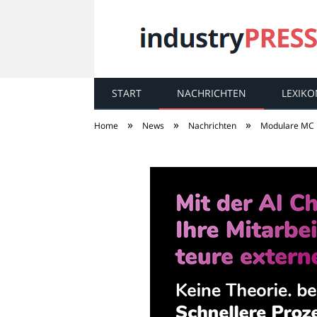
START
NACHRICHTEN
LEXIKO
industry
PRESS
»
»
»
Home
News
Nachrichten
Modulare MC 1