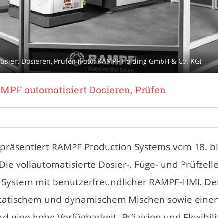
siert Dosieren, Prüfen (Foto: RAMPF Holding GmbH & Co. KG)
MPF automatisiert Dosieren, Prüfen
 präsentiert RAMPF Production Systems vom 18. b
e vollautomatisierte Dosier-, Füge- und Prüfzell
 System mit benutzerfreundlicher RAMPF-HMI. D
 statischem und dynamischem Mischen sowie ein
ine hohe Verfügbarkeit, Präzision und Flexibilität