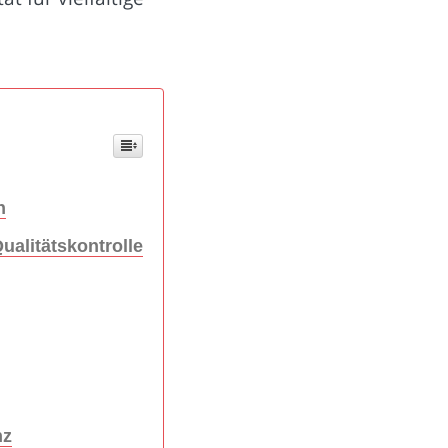
n
ualitätskontrolle
nz