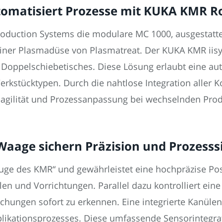
omatisiert Prozesse mit KUKA KMR R
roduction Systems die modulare MC 1000, ausgestatt
iner Plasmadüse von Plasmatreat. Der KUKA KMR iis
Doppelschiebetisches. Diese Lösung erlaubt eine au
kstücktypen. Durch die nahtlose Integration aller K
enagilität und Prozessanpassung bei wechselnden Pro
age sichern Präzision und Prozesssic
uge des KMR“ und gewährleistet eine hochpräzise Pos
len und Vorrichtungen. Parallel dazu kontrolliert eine
hungen sofort zu erkennen. Eine integrierte Kanüle
ikationsprozesses. Diese umfassende Sensorintegrat