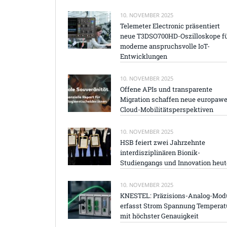
10. NOVEMBER 2025
Telemeter Electronic präsentiert
neue T3DSO700HD-Oszilloskope f
moderne anspruchsvolle IoT-
Entwicklungen
10. NOVEMBER 2025
Offene APIs und transparente
Migration schaffen neue europawe
Cloud-Mobilitätsperspektiven
10. NOVEMBER 2025
HSB feiert zwei Jahrzehnte
interdisziplinären Bionik-
Studiengangs und Innovation heut
10. NOVEMBER 2025
KNESTEL: Präzisions-Analog-Mod
erfasst Strom Spannung Temperat
mit höchster Genauigkeit