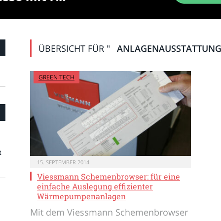
ÜBERSICHT FÜR "
ANLAGENAUSSTATTUN
GREEN TECH
t
15. SEPTEMBER 2014
Viessmann Schemenbrowser: für eine
einfache Auslegung effizienter
Wärmepumpenanlagen
Mit dem Viessmann Schemenbrowser