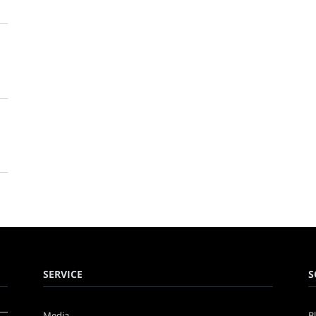
SERVICE
S
Media
B