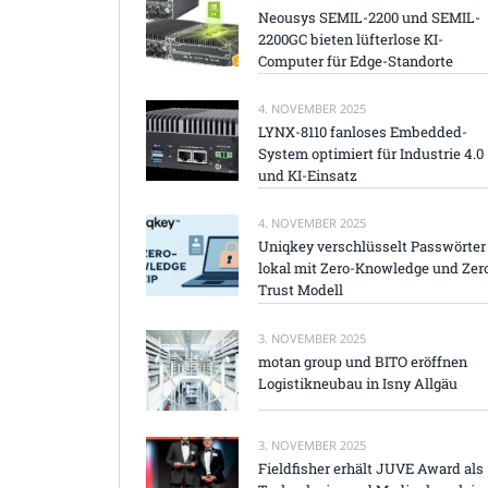
Neousys SEMIL-2200 und SEMIL-
2200GC bieten lüfterlose KI-
Computer für Edge-Standorte
4. NOVEMBER 2025
LYNX-8110 fanloses Embedded-
System optimiert für Industrie 4.0
und KI-Einsatz
4. NOVEMBER 2025
Uniqkey verschlüsselt Passwörter
lokal mit Zero-Knowledge und Zer
Trust Modell
3. NOVEMBER 2025
motan group und BITO eröffnen
Logistikneubau in Isny Allgäu
3. NOVEMBER 2025
Fieldfisher erhält JUVE Award als