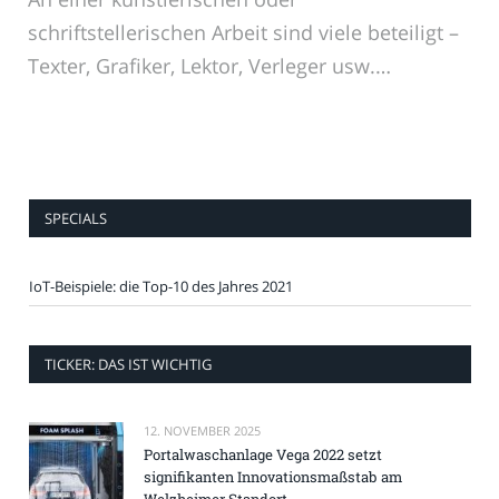
schriftstellerischen Arbeit sind viele beteiligt –
Texter, Grafiker, Lektor, Verleger usw.…
SPECIALS
IoT-Beispiele: die Top-10 des Jahres 2021
TICKER: DAS IST WICHTIG
12. NOVEMBER 2025
Portalwaschanlage Vega 2022 setzt
signifikanten Innovationsmaßstab am
Welzheimer Standort