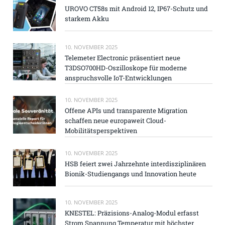
UROVO CT58s mit Android 12, IP67-Schutz und
starkem Akku
10. NOVEMBER 2025
Telemeter Electronic präsentiert neue
T3DSO700HD-Oszilloskope für moderne
anspruchsvolle IoT-Entwicklungen
10. NOVEMBER 2025
Offene APIs und transparente Migration
schaffen neue europaweit Cloud-
Mobilitätsperspektiven
10. NOVEMBER 2025
HSB feiert zwei Jahrzehnte interdisziplinären
Bionik-Studiengangs und Innovation heute
10. NOVEMBER 2025
KNESTEL: Präzisions-Analog-Modul erfasst
Strom Spannung Temperatur mit höchster