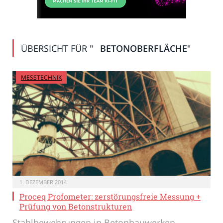
ÜBERSICHT FÜR "
BETONOBERFLÄCHE
"
MESSTECHNIK
1. DEZEMBER 2014
Proceq Profometer: zerstörungsfreie Messung +
Prüfung von Betonstrukturen
Stahlbewehrungen in Betonbauwerken