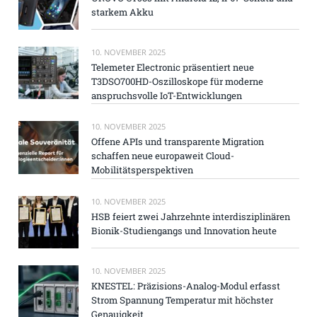
starkem Akku
10. NOVEMBER 2025
Telemeter Electronic präsentiert neue
T3DSO700HD-Oszilloskope für moderne
anspruchsvolle IoT-Entwicklungen
10. NOVEMBER 2025
Offene APIs und transparente Migration
schaffen neue europaweit Cloud-
Mobilitätsperspektiven
10. NOVEMBER 2025
HSB feiert zwei Jahrzehnte interdisziplinären
Bionik-Studiengangs und Innovation heute
10. NOVEMBER 2025
KNESTEL: Präzisions-Analog-Modul erfasst
Strom Spannung Temperatur mit höchster
Genauigkeit