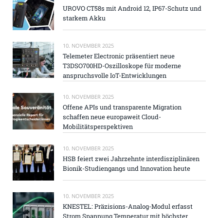
UROVO CT58s mit Android 12, IP67-Schutz und
starkem Akku
10. NOVEMBER 2025
Telemeter Electronic präsentiert neue
T3DSO700HD-Oszilloskope für moderne
anspruchsvolle IoT-Entwicklungen
10. NOVEMBER 2025
Offene APIs und transparente Migration
schaffen neue europaweit Cloud-
Mobilitätsperspektiven
10. NOVEMBER 2025
HSB feiert zwei Jahrzehnte interdisziplinären
Bionik-Studiengangs und Innovation heute
10. NOVEMBER 2025
KNESTEL: Präzisions-Analog-Modul erfasst
Strom Spannung Temperatur mit höchster