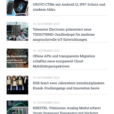
UROVO CT58s mit Android 12, IP67-Schutz und
starkem Akku
10. NOVEMBER 2025
Telemeter Electronic präsentiert neue
T3DSO700HD-Oszilloskope für moderne
anspruchsvolle IoT-Entwicklungen
10. NOVEMBER 2025
Offene APIs und transparente Migration
schaffen neue europaweit Cloud-
Mobilitätsperspektiven
10. NOVEMBER 2025
HSB feiert zwei Jahrzehnte interdisziplinären
Bionik-Studiengangs und Innovation heute
10. NOVEMBER 2025
KNESTEL: Präzisions-Analog-Modul erfasst
Strom Spannung Temperatur mit höchster