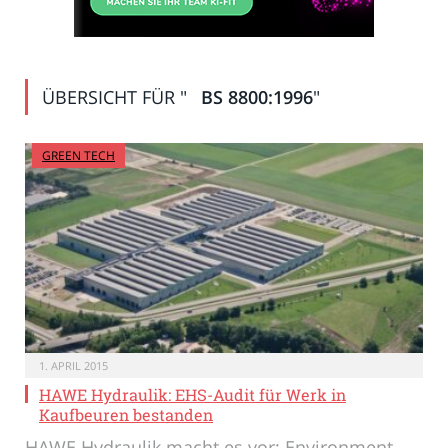
ÜBERSICHT FÜR "
BS 8800:1996
"
GREEN TECH
1. APRIL 2015
HAWE Hydraulik: EHS-Audit für Werk in
Kaufbeuren bestanden
HAWE Hydraulik macht es vor: Environment,