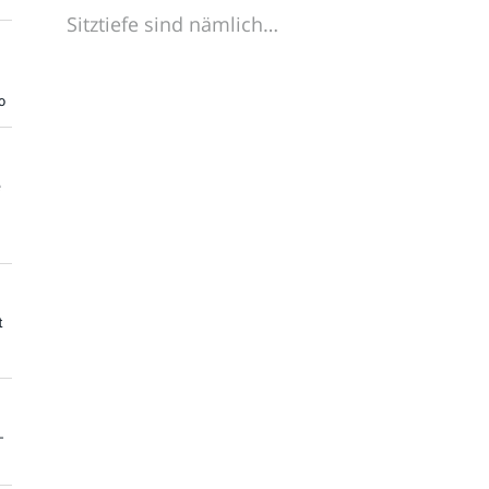
Sitztiefe sind nämlich…
o
e
t
-