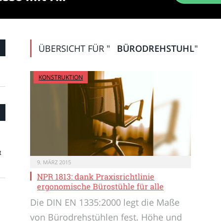
ÜBERSICHT FÜR "
BÜRODREHSTUHL
"
KONSTRUKTION
t
9. MÄRZ 2015
NPR 1813: dank Praxisrichtlinie
ergonomische Bürostühle für alle
Die DIN EN 1335:2000 legt die Maße
von Bürodrehstühlen fest. Höhe und