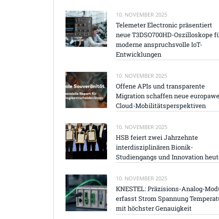
10. NOVEMBER 2025
Telemeter Electronic präsentiert
neue T3DSO700HD-Oszilloskope f
moderne anspruchsvolle IoT-
Entwicklungen
10. NOVEMBER 2025
Offene APIs und transparente
Migration schaffen neue europawe
Cloud-Mobilitätsperspektiven
10. NOVEMBER 2025
HSB feiert zwei Jahrzehnte
interdisziplinären Bionik-
Studiengangs und Innovation heut
10. NOVEMBER 2025
KNESTEL: Präzisions-Analog-Mod
erfasst Strom Spannung Temperat
mit höchster Genauigkeit