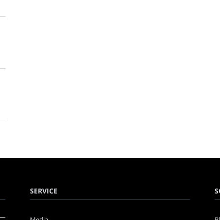
SERVICE
S
Media
B