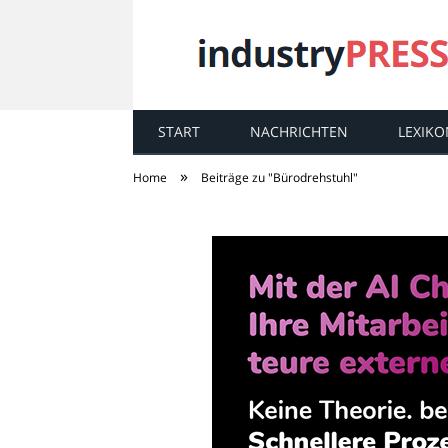
START
NACHRICHTEN
LEXIKO
industry
PRESS
»
Home
Beiträge zu "Bürodrehstuhl"