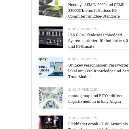
Neousys SEMIL-2200 und SEMIL-
2200GC bieten lüfterlose KI-
Computer für Edge-Standorte
4. NOVEMBER 2025
LYNX-8110 fanloses Embedded-
System optimiert für Industrie 4.0
und KI-Einsatz
4. NOVEMBER 2025
Uniqkey verschlüsselt Passwörter
lokal mit Zero-Knowledge und Zer
Trust Modell
3. NOVEMBER 2025
motan group und BITO eröffnen
Logistikneubau in Isny Allgäu
3. NOVEMBER 2025
Fieldfisher erhält JUVE Award als