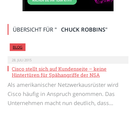
ÜBERSICHT FÜR "
CHUCK ROBBINS
"
BLOG
28. JULI 2015
Cisco stellt sich auf Kundenseite – keine
Hintertüren für Spähangriffe der NSA
Als amerikanischer Netzwerkausrüster wird
Cisco häufig in Anspruch genommen. Das
Unternehmen macht nun deutlich, dass…