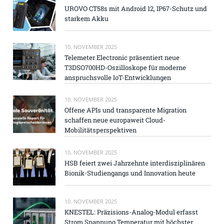
UROVO CT58s mit Android 12, IP67-Schutz und
starkem Akku
10. NOVEMBER 2025
Telemeter Electronic präsentiert neue
T3DSO700HD-Oszilloskope für moderne
anspruchsvolle IoT-Entwicklungen
10. NOVEMBER 2025
Offene APIs und transparente Migration
schaffen neue europaweit Cloud-
Mobilitätsperspektiven
10. NOVEMBER 2025
HSB feiert zwei Jahrzehnte interdisziplinären
Bionik-Studiengangs und Innovation heute
10. NOVEMBER 2025
KNESTEL: Präzisions-Analog-Modul erfasst
Strom Spannung Temperatur mit höchster