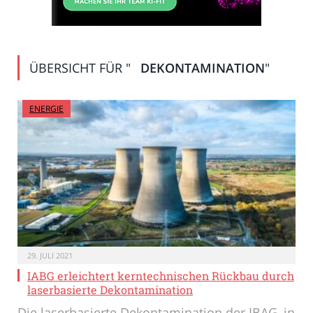
ÜBERSICHT FÜR "
DEKONTAMINATION
"
ENERGIE
29. JULI 2021
IABG erleichtert kerntechnischen Rückbau durch
laserbasierte Dekontamination
Die laserbasierte Dekontamination der IBAG, in