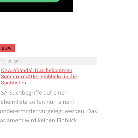
BLOG
17. JUNI 2015
NSA-Skandal: Nun bekommen
Sonderermittler Einblicke in die
Spählisten
SA-Suchbegriffe auf einer
eheimliste sollen nun einem
onderermittler vorgelegt werden. Das
arlament wird keinen Einblick…