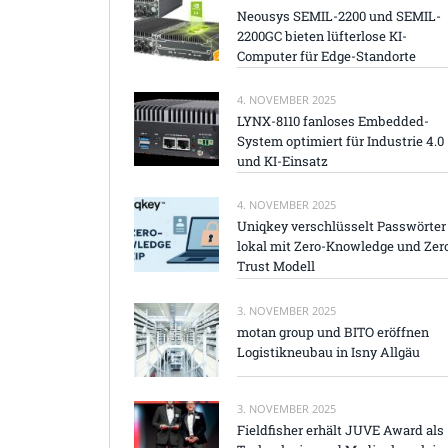
Neousys SEMIL-2200 und SEMIL-
2200GC bieten lüfterlose KI-
Computer für Edge-Standorte
4. NOVEMBER 2025
LYNX-8110 fanloses Embedded-
System optimiert für Industrie 4.0
und KI-Einsatz
4. NOVEMBER 2025
Uniqkey verschlüsselt Passwörter
lokal mit Zero-Knowledge und Zer
Trust Modell
3. NOVEMBER 2025
motan group und BITO eröffnen
Logistikneubau in Isny Allgäu
3. NOVEMBER 2025
Fieldfisher erhält JUVE Award als