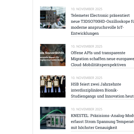
10. NOVEMBER 2025
Telemeter Electronic präsentiert
neue T3DSO700HD-Oszilloskope f
moderne anspruchsvolle IoT-
Entwicklungen
10. NOVEMBER 2025
Offene APIs und transparente
Migration schaffen neue europawe
Cloud-Mobilitätsperspektiven
10. NOVEMBER 2025
HSB feiert zwei Jahrzehnte
interdisziplinären Bionik-
Studiengangs und Innovation heut
10. NOVEMBER 2025
KNESTEL: Präzisions-Analog-Mod
erfasst Strom Spannung Temperat
mit höchster Genauigkeit