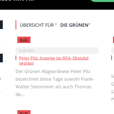
ÜBERSICHT FÜR "
DIE GRÜNEN
"
BLOG
2. JULI 2015
Peter Pilz: Anzeige im NSA-Skandal
geplant
Der Grünen Abgeordnete Peter Pilz
N
bezeichnet diese Tage sowohl Frank-
t
G
Walter Steinmeier als auch Thomas
S
de…
P
BLOG