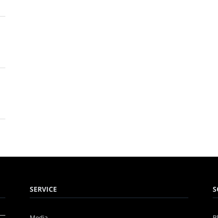
SERVICE
S
Media
B