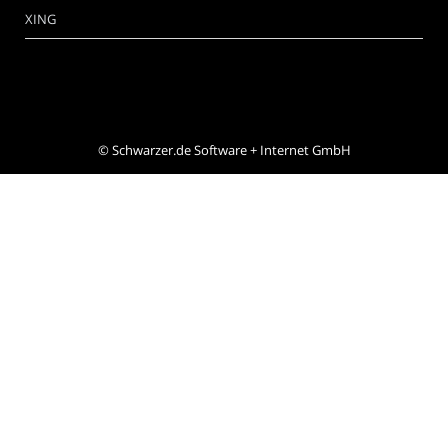
XING
©
Schwarzer.de Software + Internet GmbH