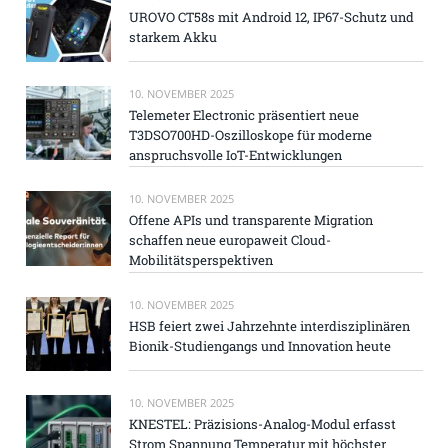
UROVO CT58s mit Android 12, IP67-Schutz und
starkem Akku
10. NOVEMBER 2025
Telemeter Electronic präsentiert neue
T3DSO700HD-Oszilloskope für moderne
anspruchsvolle IoT-Entwicklungen
10. NOVEMBER 2025
Offene APIs und transparente Migration
schaffen neue europaweit Cloud-
Mobilitätsperspektiven
10. NOVEMBER 2025
HSB feiert zwei Jahrzehnte interdisziplinären
Bionik-Studiengangs und Innovation heute
10. NOVEMBER 2025
KNESTEL: Präzisions-Analog-Modul erfasst
Strom Spannung Temperatur mit höchster