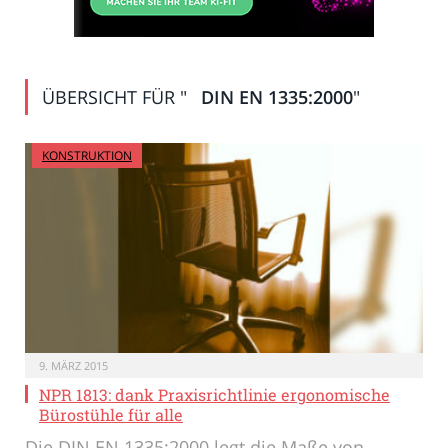
ÜBERSICHT FÜR "
DIN EN 1335:2000
"
KONSTRUKTION
9. MÄRZ 2015
NPR 1813: dank Praxisrichtlinie ergonomische
Bürostühle für alle
Die DIN EN 1335:2000 legt die Maße von