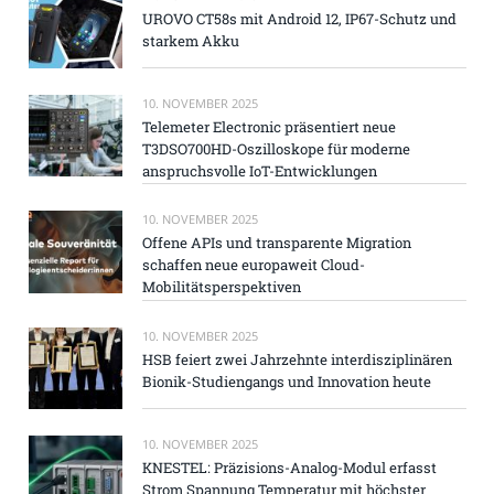
UROVO CT58s mit Android 12, IP67-Schutz und
starkem Akku
10. NOVEMBER 2025
Telemeter Electronic präsentiert neue
T3DSO700HD-Oszilloskope für moderne
anspruchsvolle IoT-Entwicklungen
10. NOVEMBER 2025
Offene APIs und transparente Migration
schaffen neue europaweit Cloud-
Mobilitätsperspektiven
10. NOVEMBER 2025
HSB feiert zwei Jahrzehnte interdisziplinären
Bionik-Studiengangs und Innovation heute
10. NOVEMBER 2025
KNESTEL: Präzisions-Analog-Modul erfasst
Strom Spannung Temperatur mit höchster