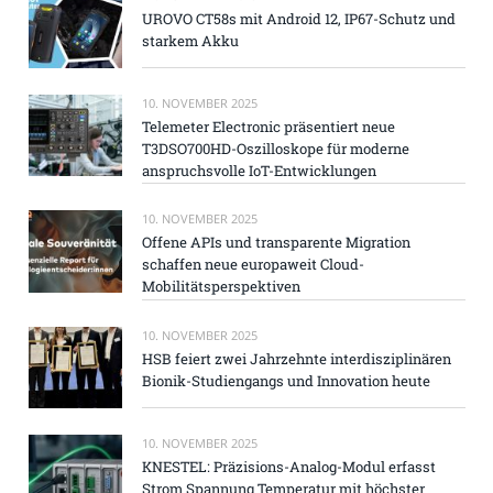
UROVO CT58s mit Android 12, IP67-Schutz und
starkem Akku
10. NOVEMBER 2025
Telemeter Electronic präsentiert neue
T3DSO700HD-Oszilloskope für moderne
anspruchsvolle IoT-Entwicklungen
10. NOVEMBER 2025
Offene APIs und transparente Migration
schaffen neue europaweit Cloud-
Mobilitätsperspektiven
10. NOVEMBER 2025
HSB feiert zwei Jahrzehnte interdisziplinären
Bionik-Studiengangs und Innovation heute
10. NOVEMBER 2025
KNESTEL: Präzisions-Analog-Modul erfasst
Strom Spannung Temperatur mit höchster