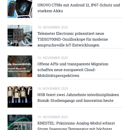
UROVO CT58s mit Android 12, IP67-Schutz und
starkem Akku
10. NOVEMBER 2025
Telemeter Electronic präsentiert neue
T3DSO700HD-Oszilloskope für moderne
anspruchsvolle IoT-Entwicklungen
10. NOVEMBER 2025
Offene APIs und transparente Migration
schaffen neue europaweit Cloud-
Mobilitätsperspektiven
10. NOVEMBER 2025
HSB feiert zwei Jahrzehnte interdisziplinären
Bionik-Studiengangs und Innovation heute
10. NOVEMBER 2025
KNESTEL: Präzisions-Analog-Modul erfasst
Strom Spannung Temperatur mit höchster