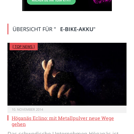
ÜBERSICHT FÜR "
E-BIKE-AKKU
"
[ TOP NEWS ]
10. NOVEMBER 2014
Höganäs Eclino: mit Metallpulver neue Wege
gehen
Das schwedische Unternehmen Höganäs ist