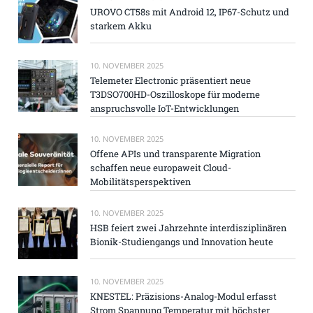
UROVO CT58s mit Android 12, IP67-Schutz und
starkem Akku
10. NOVEMBER 2025
Telemeter Electronic präsentiert neue
T3DSO700HD-Oszilloskope für moderne
anspruchsvolle IoT-Entwicklungen
10. NOVEMBER 2025
Offene APIs und transparente Migration
schaffen neue europaweit Cloud-
Mobilitätsperspektiven
10. NOVEMBER 2025
HSB feiert zwei Jahrzehnte interdisziplinären
Bionik-Studiengangs und Innovation heute
10. NOVEMBER 2025
KNESTEL: Präzisions-Analog-Modul erfasst
Strom Spannung Temperatur mit höchster