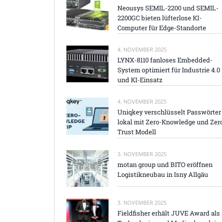
Neousys SEMIL-2200 und SEMIL-
2200GC bieten lüfterlose KI-
Computer für Edge-Standorte
4. NOVEMBER 2025
LYNX-8110 fanloses Embedded-
System optimiert für Industrie 4.0
und KI-Einsatz
4. NOVEMBER 2025
Uniqkey verschlüsselt Passwörter
lokal mit Zero-Knowledge und Zer
Trust Modell
3. NOVEMBER 2025
motan group und BITO eröffnen
Logistikneubau in Isny Allgäu
3. NOVEMBER 2025
Fieldfisher erhält JUVE Award als