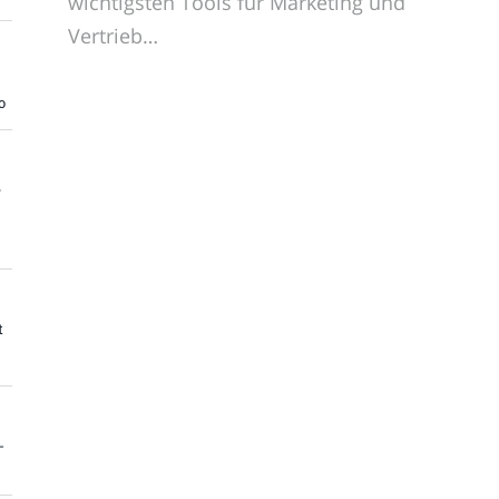
wichtigsten Tools für Marketing und
Vertrieb…
o
e
t
-