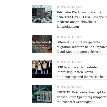
10. NOVEMBER 2025
Telemeter Electronic präsentiert
neue T3DSO700HD-Oszilloskope f
moderne anspruchsvolle IoT-
Entwicklungen
10. NOVEMBER 2025
Offene APIs und transparente
Migration schaffen neue europawe
Cloud-Mobilitätsperspektiven
10. NOVEMBER 2025
HSB feiert zwei Jahrzehnte
interdisziplinären Bionik-
Studiengangs und Innovation heut
10. NOVEMBER 2025
KNESTEL: Präzisions-Analog-Mod
erfasst Strom Spannung Temperat
mit höchster Genauigkeit