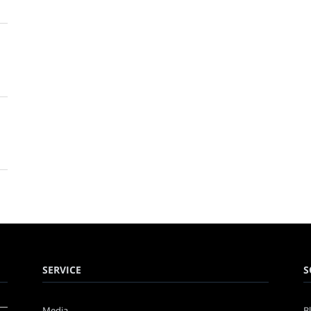
SERVICE
S
Media
B