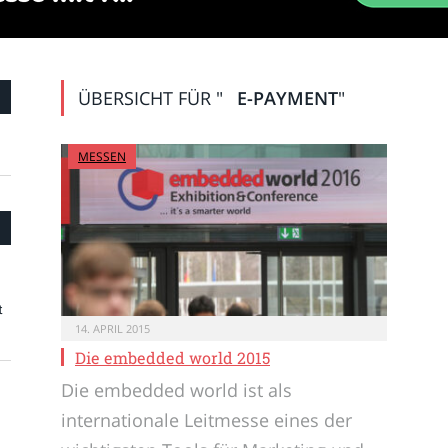
ÜBERSICHT FÜR "
E-PAYMENT
"
MESSEN
t
14. APRIL 2015
Die embedded world 2015
Die embedded world ist als
internationale Leitmesse eines der