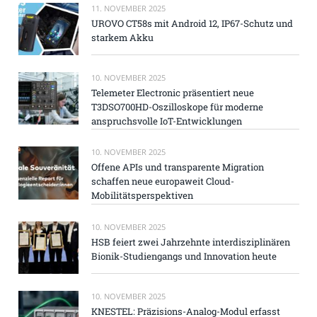
11. NOVEMBER 2025
UROVO CT58s mit Android 12, IP67-Schutz und
starkem Akku
10. NOVEMBER 2025
Telemeter Electronic präsentiert neue
T3DSO700HD-Oszilloskope für moderne
anspruchsvolle IoT-Entwicklungen
10. NOVEMBER 2025
Offene APIs und transparente Migration
schaffen neue europaweit Cloud-
Mobilitätsperspektiven
10. NOVEMBER 2025
HSB feiert zwei Jahrzehnte interdisziplinären
Bionik-Studiengangs und Innovation heute
10. NOVEMBER 2025
KNESTEL: Präzisions-Analog-Modul erfasst