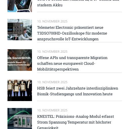
starkem Akku
10. NOVEMBER 2025
Telemeter Electronic präsentiert neue
T3DSO700HD-Oszilloskope für moderne
anspruchsvolle IoT-Entwicklungen
10. NOVEMBER 2025
Offene APIs und transparente Migration
schaffen neue europaweit Cloud-
Mobilitätsperspektiven
10. NOVEMBER 2025
HSB feiert zwei Jahrzehnte interdisziplinären
Bionik-Studiengangs und Innovation heute
10. NOVEMBER 2025
KNESTEL: Präzisions-Analog-Modul erfasst
Strom Spannung Temperatur mit höchster
Genauigkeit