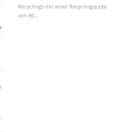
Recyclings mit einer Recyclingquote
von 80…
o
e
t
-