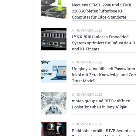
Neousys SEMIL-2200 und SEMIL-
2200GC bieten lüfterlose KI-
Computer für Edge-Standorte
4. NOVEMBER 2025
LYNX-8110 fanloses Embedded-
System optimiert für Industrie 4.0
und KI-Einsatz
4. NOVEMBER 2025
Uniqkey verschlüsselt Passwörter
lokal mit Zero-Knowledge und Zer
Trust Modell
3. NOVEMBER 2025
motan group und BITO eröffnen
Logistikneubau in Isny Allgäu
3. NOVEMBER 2025
Fieldfisher erhält JUVE Award als