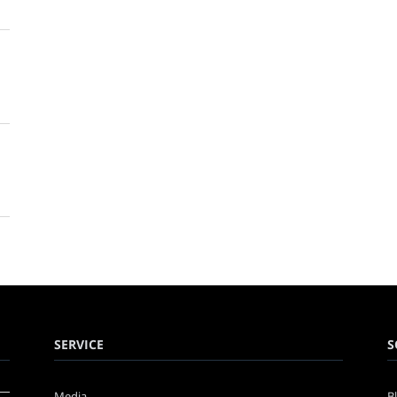
SERVICE
S
Media
B