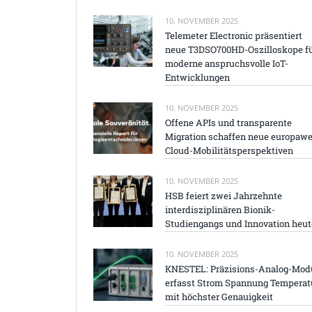
10. NOVEMBER 2025
Telemeter Electronic präsentiert
neue T3DSO700HD-Oszilloskope f
moderne anspruchsvolle IoT-
Entwicklungen
10. NOVEMBER 2025
Offene APIs und transparente
Migration schaffen neue europawe
Cloud-Mobilitätsperspektiven
10. NOVEMBER 2025
HSB feiert zwei Jahrzehnte
interdisziplinären Bionik-
Studiengangs und Innovation heut
10. NOVEMBER 2025
KNESTEL: Präzisions-Analog-Mod
erfasst Strom Spannung Temperat
mit höchster Genauigkeit