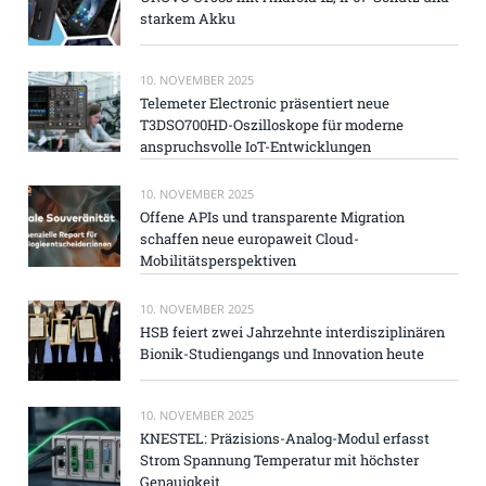
starkem Akku
10. NOVEMBER 2025
Telemeter Electronic präsentiert neue
T3DSO700HD-Oszilloskope für moderne
anspruchsvolle IoT-Entwicklungen
10. NOVEMBER 2025
Offene APIs und transparente Migration
schaffen neue europaweit Cloud-
Mobilitätsperspektiven
10. NOVEMBER 2025
HSB feiert zwei Jahrzehnte interdisziplinären
Bionik-Studiengangs und Innovation heute
10. NOVEMBER 2025
KNESTEL: Präzisions-Analog-Modul erfasst
Strom Spannung Temperatur mit höchster
Genauigkeit