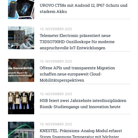
UROVO CT58s mit Android 12, IP67-Schutz und
starkem Akku
10. NOVEMBER 2025
Telemeter Electronic präsentiert neue
T3DSO700HD-Oszilloskope für moderne
anspruchsvolle IoT-Entwicklungen
10. NOVEMBER 2025
Offene APIs und transparente Migration
schaffen neue europaweit Cloud-
Mobilitätsperspektiven
10. NOVEMBER 2025
HSB feiert zwei Jahrzehnte interdisziplinären
Bionik-Studiengangs und Innovation heute
10. NOVEMBER 2025
KNESTEL: Präzisions-Analog-Modul erfasst
Strom Spannung Temperatur mit höchster