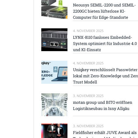
Neousys SEMIL-2200 und SEMIL-
2200GC bieten lüfterlose KI-
Computer für Edge-Standorte
4. NOVEMBER 2025
LYNX-8110 fanloses Embedded-
System optimiert für Industrie 4.0
und KI-Einsatz
4. NOVEMBER 2025
Uniqkey verschlüsselt Passwörter
lokal mit Zero-Knowledge und Zer
Trust Modell
3. NOVEMBER 2025
motan group und BITO eröffnen
Logistikneubau in Isny Allgäu
3. NOVEMBER 2025
Fieldfisher erhält JUVE Award als