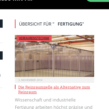
ÜBERSICHT FÜR "
FERTIGUNG
"
VERFAHRENSTECHNIK
t
3. NOVEMBER 2014
Die Reinraumzelle als Alternative zum
Reinraum
Wissenschaft und industrielle
Fertigung arbeiten höchst präzise und