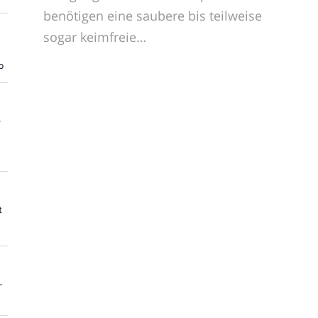
benötigen eine saubere bis teilweise
sogar keimfreie…
o
e
t
-