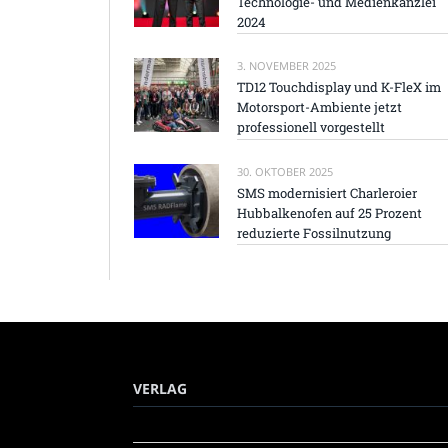
Technologie- und Medienkanzlei
2024
3. NOVEMBER 2025
TD12 Touchdisplay und K-FleX im
Motorsport-Ambiente jetzt
professionell vorgestellt
30. OKTOBER 2025
SMS modernisiert Charleroier
Hubbalkenofen auf 25 Prozent
reduzierte Fossilnutzung
VERLAG