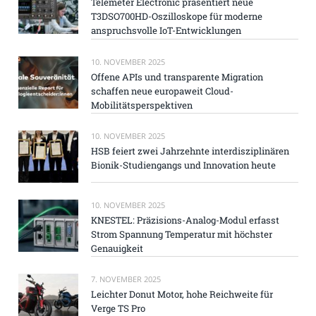
Telemeter Electronic präsentiert neue
T3DSO700HD-Oszilloskope für moderne
anspruchsvolle IoT-Entwicklungen
10. NOVEMBER 2025
Offene APIs und transparente Migration
schaffen neue europaweit Cloud-
Mobilitätsperspektiven
10. NOVEMBER 2025
HSB feiert zwei Jahrzehnte interdisziplinären
Bionik-Studiengangs und Innovation heute
10. NOVEMBER 2025
KNESTEL: Präzisions-Analog-Modul erfasst
Strom Spannung Temperatur mit höchster
Genauigkeit
7. NOVEMBER 2025
Leichter Donut Motor, hohe Reichweite für
Verge TS Pro