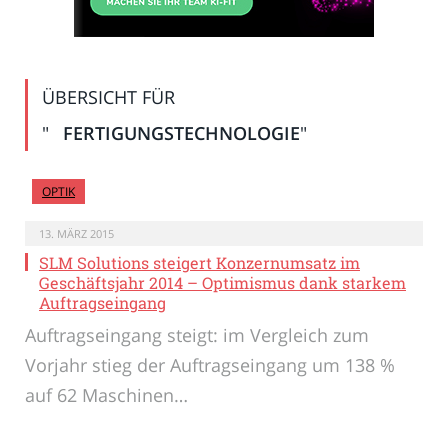
ÜBERSICHT FÜR
"
FERTIGUNGSTECHNOLOGIE
"
OPTIK
13. MÄRZ 2015
SLM Solutions steigert Konzernumsatz im
Geschäftsjahr 2014 – Optimismus dank starkem
Auftragseingang
Auftragseingang steigt: im Vergleich zum
Vorjahr stieg der Auftragseingang um 138 %
auf 62 Maschinen…