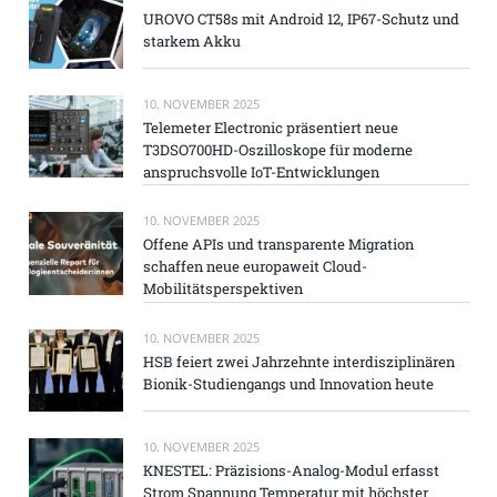
UROVO CT58s mit Android 12, IP67-Schutz und
starkem Akku
10. NOVEMBER 2025
Telemeter Electronic präsentiert neue
T3DSO700HD-Oszilloskope für moderne
anspruchsvolle IoT-Entwicklungen
10. NOVEMBER 2025
Offene APIs und transparente Migration
schaffen neue europaweit Cloud-
Mobilitätsperspektiven
10. NOVEMBER 2025
HSB feiert zwei Jahrzehnte interdisziplinären
Bionik-Studiengangs und Innovation heute
10. NOVEMBER 2025
KNESTEL: Präzisions-Analog-Modul erfasst
Strom Spannung Temperatur mit höchster