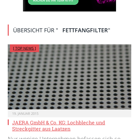
ÜBERSICHT FÜR "
FETTFANGFILTER
"
[ TOP NEWS ]
19. JANUAR 2015
JAERA GmbH & Co. KG: Lochbleche und
Streckgitter aus Laatzen
Nur wenige Unternehmen befassen sich so