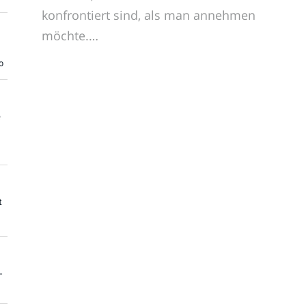
konfrontiert sind, als man annehmen
möchte.…
o
e
t
-