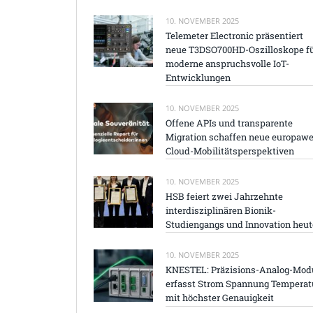
10. NOVEMBER 2025
Telemeter Electronic präsentiert
neue T3DSO700HD-Oszilloskope f
moderne anspruchsvolle IoT-
Entwicklungen
10. NOVEMBER 2025
Offene APIs und transparente
Migration schaffen neue europawe
Cloud-Mobilitätsperspektiven
10. NOVEMBER 2025
HSB feiert zwei Jahrzehnte
interdisziplinären Bionik-
Studiengangs und Innovation heut
10. NOVEMBER 2025
KNESTEL: Präzisions-Analog-Mod
erfasst Strom Spannung Temperat
mit höchster Genauigkeit