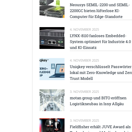
Neousys SEMIL-2200 und SEMIL-
2200GC bieten lüfterlose KI-
Computer für Edge-Standorte
4. NOVEMBER 2025
LYNX-8110 fanloses Embedded-
System optimiert für Industrie 4.0
und KI-Einsatz
4. NOVEMBER 2025
Uniqkey verschlüsselt Passwörter
lokal mit Zero-Knowledge und Zer
Trust Modell
3. NOVEMBER 2025
motan group und BITO eröffnen
Logistikneubau in Isny Allgäu
3. NOVEMBER 2025
Fieldfisher erhält JUVE Award als