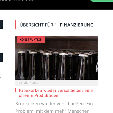
ÜBERSICHT FÜR "
FINANZIERUNG
"
KONSTRUKTION
t
23. MÄRZ 2015
Kronkorken wieder verschließen: eine
clevere Produktidee
Kronkorken wieder verschließen. Ein
Problem, mit dem mehr Menschen