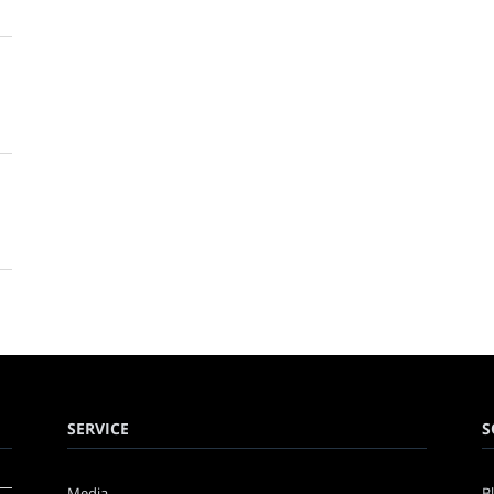
SERVICE
S
Media
B