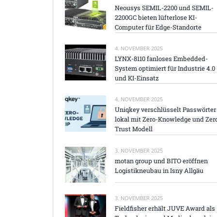
Neousys SEMIL-2200 und SEMIL-
2200GC bieten lüfterlose KI-
Computer für Edge-Standorte
4. NOVEMBER 2025
LYNX-8110 fanloses Embedded-
System optimiert für Industrie 4.0
und KI-Einsatz
4. NOVEMBER 2025
Uniqkey verschlüsselt Passwörter
lokal mit Zero-Knowledge und Zer
Trust Modell
3. NOVEMBER 2025
motan group und BITO eröffnen
Logistikneubau in Isny Allgäu
3. NOVEMBER 2025
Fieldfisher erhält JUVE Award als