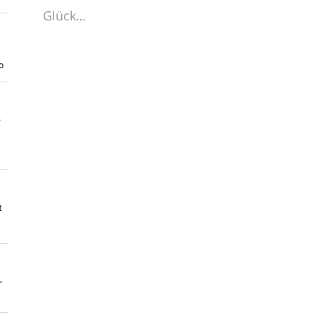
Glück…
o
e
t
-