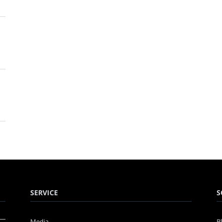
SERVICE
S
Media
B