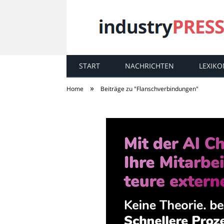
START
NACHRICHTEN
LEXIKO
industry
PRESS
»
Home
Beiträge zu "Flanschverbindungen"