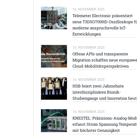
10. NOVEMBER 2025
Telemeter Electronic präsentiert
neue T3DSO700HD-Oszilloskope f
moderne anspruchsvolle IoT-
Entwicklungen
10. NOVEMBER 2025
Offene APIs und transparente
Migration schaffen neue europawe
Cloud-Mobilitätsperspektiven
10. NOVEMBER 2025
HSB feiert zwei Jahrzehnte
interdisziplinären Bionik-
Studiengangs und Innovation heut
10. NOVEMBER 2025
KNESTEL: Präzisions-Analog-Mod
erfasst Strom Spannung Temperat
mit höchster Genauigkeit