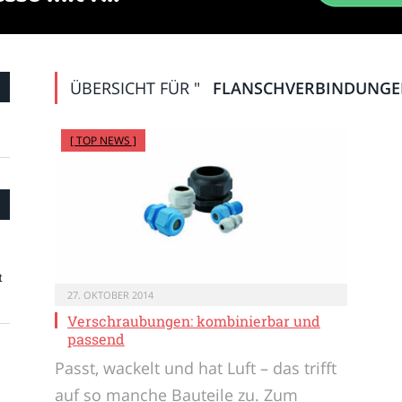
ÜBERSICHT FÜR "
FLANSCHVERBINDUNG
[ TOP NEWS ]
t
27. OKTOBER 2014
Verschraubungen: kombinierbar und
passend
Passt, wackelt und hat Luft – das trifft
auf so manche Bauteile zu. Zum