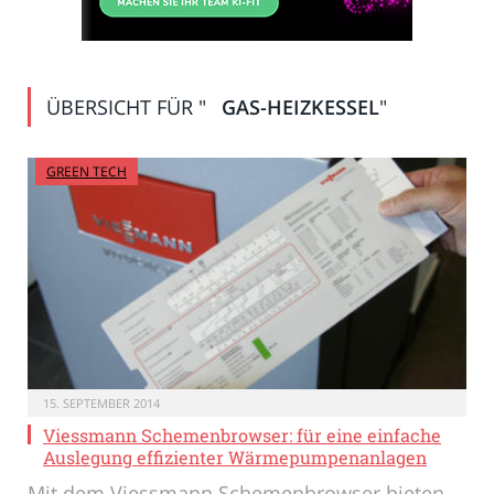
ÜBERSICHT FÜR "
GAS-HEIZKESSEL
"
GREEN TECH
15. SEPTEMBER 2014
Viessmann Schemenbrowser: für eine einfache
Auslegung effizienter Wärmepumpenanlagen
Mit dem Viessmann Schemenbrowser bieten