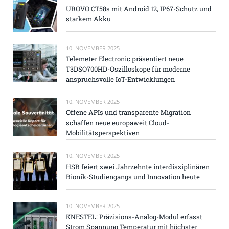
UROVO CT58s mit Android 12, IP67-Schutz und
starkem Akku
10. NOVEMBER 2025
Telemeter Electronic präsentiert neue
T3DSO700HD-Oszilloskope für moderne
anspruchsvolle IoT-Entwicklungen
10. NOVEMBER 2025
Offene APIs und transparente Migration
schaffen neue europaweit Cloud-
Mobilitätsperspektiven
10. NOVEMBER 2025
HSB feiert zwei Jahrzehnte interdisziplinären
Bionik-Studiengangs und Innovation heute
10. NOVEMBER 2025
KNESTEL: Präzisions-Analog-Modul erfasst
Strom Spannung Temperatur mit höchster