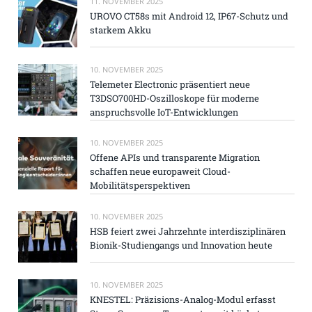
11. NOVEMBER 2025
UROVO CT58s mit Android 12, IP67-Schutz und
starkem Akku
10. NOVEMBER 2025
Telemeter Electronic präsentiert neue
T3DSO700HD-Oszilloskope für moderne
anspruchsvolle IoT-Entwicklungen
10. NOVEMBER 2025
Offene APIs und transparente Migration
schaffen neue europaweit Cloud-
Mobilitätsperspektiven
10. NOVEMBER 2025
HSB feiert zwei Jahrzehnte interdisziplinären
Bionik-Studiengangs und Innovation heute
10. NOVEMBER 2025
KNESTEL: Präzisions-Analog-Modul erfasst